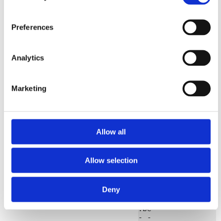
You receive this 
message from DNS 
Belgium. DNS 
Preferences
Belgium manages 
all .be domain 
names. More 
information about 
Analytics
us is available 
on: 
https://www.dnsbe
Marketing
lgium.be.

We received the 
verification 
documents for one 
Allow all
or more of your 
domain names and 
these are 
Allow selection
satisfactory. It 
concerns:

Deny
- - 
exampledomainname
.be

- - 