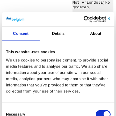
Met vriendelijke 
groeten,

DNS Belgium

DNS Belgium 
vzw/asbl

Consent
Details
About
Engels Plein 35, 
bus 01.01 • 3000 
Leuven

support@dnsbelgiu
This website uses cookies
m.be

We use cookies to personalise content, to provide social
media features and to analyse our traffic. We also share
English
[Link]
information about your use of our site with our social
media, analytics partners who may combine it with other
Subject: 
information that you’ve provided to them or that they’ve
Verification 
approved for your 
collected from your use of their services.
.be domain name

Dear domain name 
holder,

Consent
Necessary
Selection