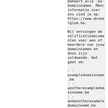
beheert alle .be-
domeinnamen. Meer 
informatie over 
ons vind je op: 
https://www.dnsbe
lgium.be.

Wij ontvingen de 
verificatiedocume
nten voor een of 
meerdere van jouw 
domeinnamen en 
deze zijn 
voldoende. Het 
gaat om:

- - 
exampledomainname
.be

- - 
anotherexampledom
ainname.be

- - 
andanotherexample
domainname.be
