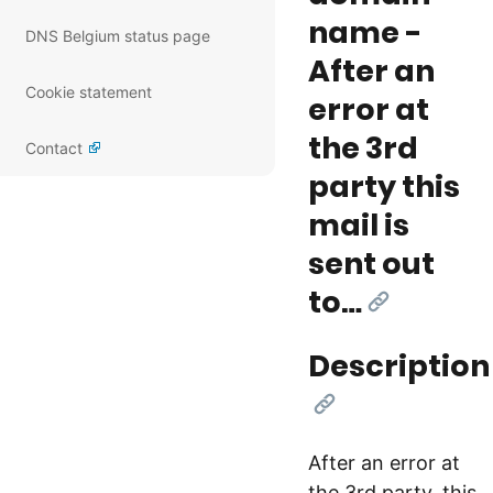
name -
DNS Belgium status page
After an
Cookie statement
error at
the 3rd
Contact
party this
mail is
sent out
to…
[Link]
Description
[Link]
After an error at
the 3rd party, this