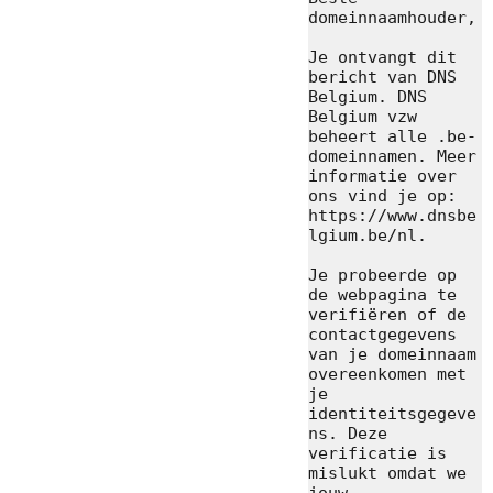
domeinnaamhouder,

Je ontvangt dit 
bericht van DNS 
Belgium. DNS 
Belgium vzw 
beheert alle .be-
domeinnamen. Meer 
informatie over 
ons vind je op: 
https://www.dnsbe
lgium.be/nl.

Je probeerde op 
de webpagina te 
verifiëren of de 
contactgegevens 
van je domeinnaam 
overeenkomen met 
je 
identiteitsgegeve
ns. Deze 
verificatie is 
mislukt omdat we 
jouw 