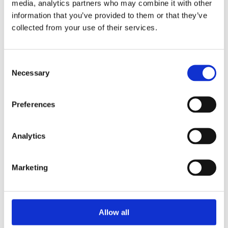
16 28 49 70.

media, analytics partners who may combine it with other
information that you’ve provided to them or that they’ve
Met vriendelijke 
collected from your use of their services.
groeten,

Consent
English
[Link]
Necessary
Selection
Subject: Further 
action needed for 
Preferences
your .be domain 
name

Analytics
Dear domain name 
holder,

You receive this 
Marketing
message from DNS 
Belgium. DNS 
Belgium vzw 
manages all .be 
domain names. 
Allow all
More information 