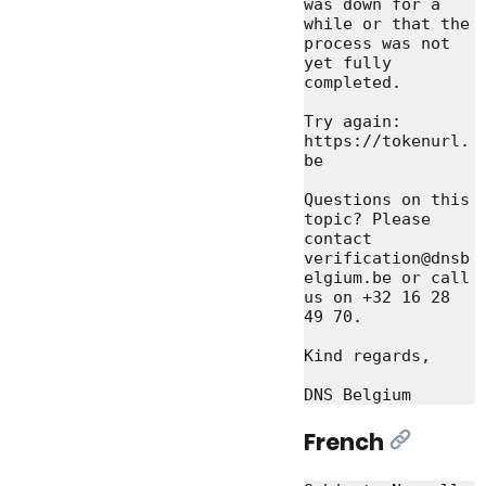
was down for a 
while or that the 
process was not 
yet fully 
completed.

Try again: 
https://tokenurl.
be

Questions on this 
topic? Please 
contact 
verification@dnsb
elgium.be or call 
us on +32 16 28 
49 70.

Kind regards,

French
[Link]