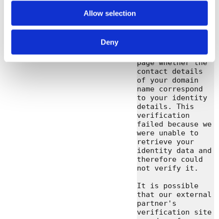
about us is 
available on: 
Allow selection
https://www.dnsbe
lgium.be/en.

Deny
You tried to 
verify on the web 
page whether the 
contact details 
of your domain 
name correspond 
to your identity 
details. This 
verification 
failed because we 
were unable to 
retrieve your 
identity data and 
therefore could 
not verify it.

It is possible 
that our external 
partner's 
verification site 