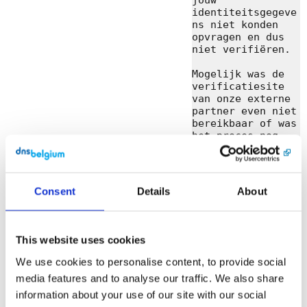
identiteitsgegeve
ns niet konden 
opvragen en dus 
niet verifiëren.

Mogelijk was de 
verificatiesite 
van onze externe 
partner even niet 
bereikbaar of was 
het proces nog 
niet volledig 
afgerond.

Probeer opnieuw: 
Consent
Details
About
https://tokenurl.
be

Heb je nog 
This website uses cookies
vragen? Neem 
contact met ons 
We use cookies to personalise content, to provide social
op via 
media features and to analyse our traffic. We also share
verification@dnsb
information about your use of our site with our social
elgium.be of +32 