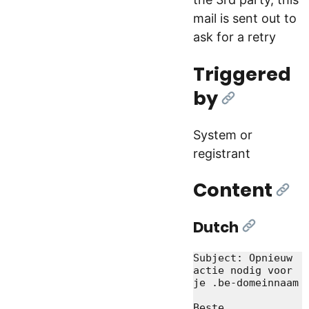
mail is sent out to
ask for a retry
Triggered
by
[Link]
System or
registrant
Content
[Lin
Dutch
[Link]
Subject: Opnieuw 
actie nodig voor 
je .be-domeinnaam

Beste 