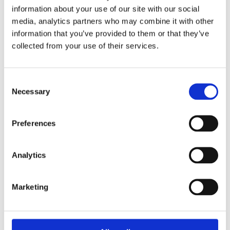
information about your use of our site with our social
Subject: Domain 
media, analytics partners who may combine it with other
Guard switched 
information that you’ve provided to them or that they’ve
off for 
exampledomainname
collected from your use of their services.
.be

Dear domain name 
holder,

Consent
Necessary
Selection
You receive this 
message from DNS 
Belgium because 
Preferences
you are the 
registrant of a 
.be domain name. 
DNS Belgium is 
Analytics
the official 
registration body 
for all .be 
Marketing
domain names.  
You can find more 
information about 
our working on 
https://www.dnsbe