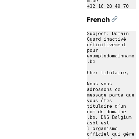
m.be

French
[Link]
Subject: Domain 
Guard inactivé 
définitivement 
pour 
exampledomainname
.be

Cher titulaire,

Nous vous 
adressons ce 
message parce que 
vous êtes 
titulaire d’un 
nom de domaine 
.be. DNS Belgium 
asbl est 
l'organisme 
officiel qui gère 