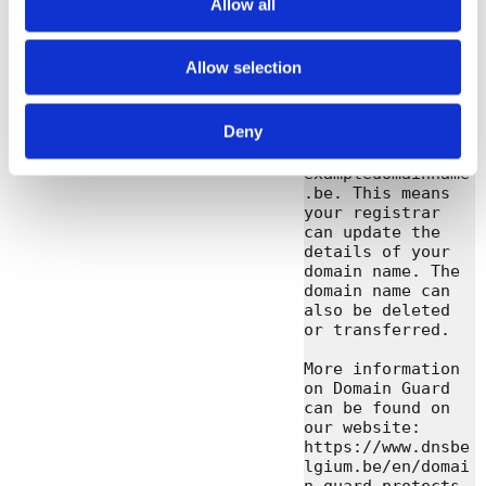
Allow all
lgium.be

We would like to 
Allow selection
inform you that 
DNS Belgium 
switched off 
Deny
Domain Guard for 
the domain name 
exampledomainname
.be. This means 
your registrar 
can update the 
details of your 
domain name. The 
domain name can 
also be deleted 
or transferred.

More information 
on Domain Guard 
can be found on 
our website: 
https://www.dnsbe
lgium.be/en/domai
n-guard-protects-