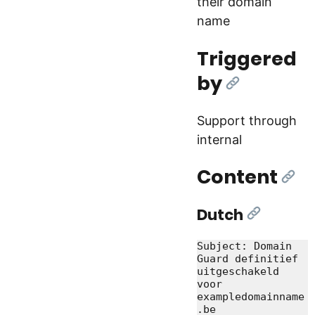
their domain
name
Triggered
by
[Link]
Support through
internal
Content
[Lin
Dutch
[Link]
Subject: Domain 
Guard definitief 
uitgeschakeld 
voor 
exampledomainname
.be
