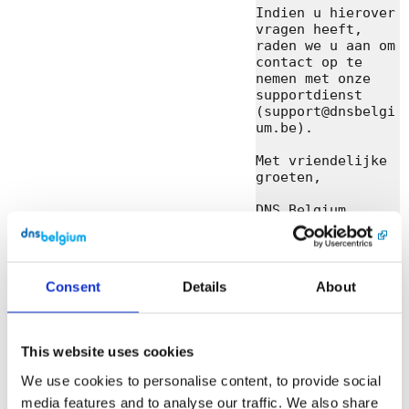
Indien u hierover 
vragen heeft, 
raden we u aan om 
contact op te 
nemen met onze 
supportdienst 
(support@dnsbelgi
um.be).

Met vriendelijke 
groeten,

DNS Belgium

DNS Belgium 
vzw/asbl

Engels Plein 35, 
Consent
Details
About
bus 01.01 • 3000 
Leuven

support@dnsbelgiu
m.be

This website uses cookies
We use cookies to personalise content, to provide social
English
[Link]
media features and to analyse our traffic. We also share