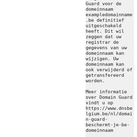
Guard voor de 
domeinnaam 
exampledomainname
.be definitief 
uitgeschakeld 
heeft. Dit wil 
zeggen dat uw 
registrar de 
gegevens van uw 
domeinnaam kan 
wijzigen. Uw 
domeinnaam kan 
ook verwijderd of 
getransfereerd 
worden.

Meer informatie 
over Domain Guard 
vindt u op 
https://www.dnsbe
lgium.be/nl/domai
n-guard-
beschermt-je-be-
domeinnaam
